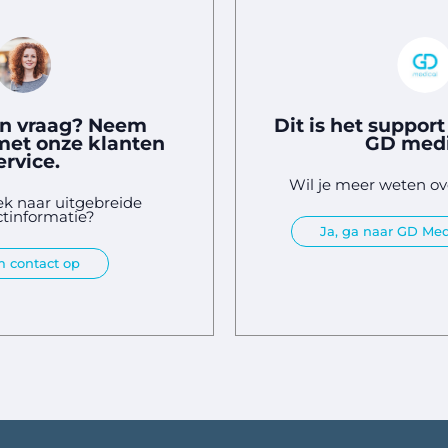
en vraag? Neem
Dit is het suppor
met onze klanten
GD medi
ervice.
Wil je meer weten o
ek naar uitgebreide
tinformatie?
Ja, ga naar GD Med
 contact op