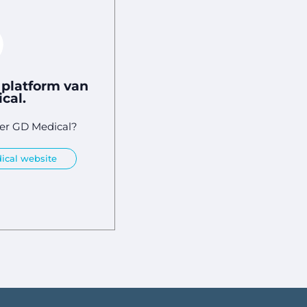
t platform van
cal.
ver GD Medical?
ical website